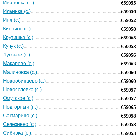
Ивановка (с.)
659055
Ильинка (с.)
659056
Иня (с.)
659052
Киприно (с.)
659058
Крутишка (с.)
659065
Кучук (с.)
659053
Луговое (с.)
659056
Макарово (с.)
659063
Малиновка (с.)
659060
Новообинцево (с.)
659060
Новоселовка (с.)
659057
Омутское (с.)
659057
Подгорный (п.)
659065
Сакмарино (с.)
659058
Селезнево (с.)
659058
Сибирка (с.)
659053