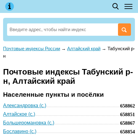
Почтовые индексы России
→
Алтайский край
→
Табунский р-
н
Почтовые индексы Табунский р-
н, Алтайский край
Населенные пункты и посёлки
Александровка (с.)
658862
Алтайское (с.)
658851
Большеромановка (с.)
658867
Бославино (с.)
658854