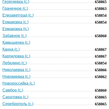
Георгиевка (с.)
658865
Граничное (с.)
658863
Елизаветград (с.)
658854
Ермаковка (с.)
658854
Ермаковка (п.)
Забавное (с.)
658860
Камышенка (с.)
Канна (с.)
658867
Карпиловка (с.)
658867
Лебедино (с.)
658854
Николаевка (с.)
658866
Новокиевка (с.)
658862
Новороссийка (с.)
Самбор (с.)
658860
Саратовка (с.)
658865
Сереброполь (с.)
658865