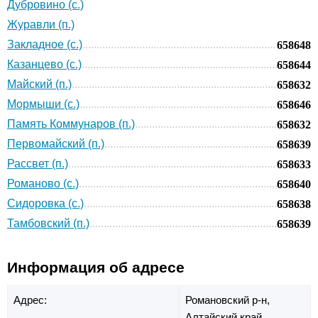
Дубровино (с.)
Журавли (п.)
Закладное (с.)
658648
Казанцево (с.)
658644
Майский (п.)
658632
Мормыши (с.)
658646
Память Коммунаров (п.)
658632
Первомайский (п.)
658639
Рассвет (п.)
658633
Романово (с.)
658640
Сидоровка (с.)
658638
Тамбовский (п.)
658639
Информация об адресе
Адрес:
Романовский р-н,
Алтайский край