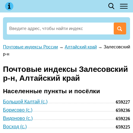
Почтовые индексы России
→
Алтайский край
→
Залесовский
р-н
Почтовые индексы Залесовский
р-н, Алтайский край
Населенные пункты и посёлки
Большой Калтай (с.)
659227
Борисово (с.)
659236
Видоново (с.)
659226
Восход (с.)
659225