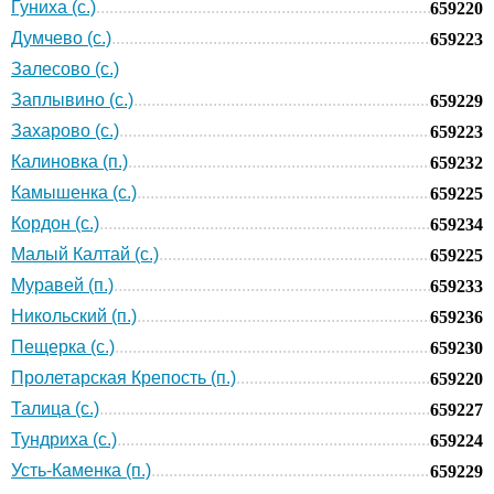
Гуниха (с.)
659220
Думчево (с.)
659223
Залесово (с.)
Заплывино (с.)
659229
Захарово (с.)
659223
Калиновка (п.)
659232
Камышенка (с.)
659225
Кордон (с.)
659234
Малый Калтай (с.)
659225
Муравей (п.)
659233
Никольский (п.)
659236
Пещерка (с.)
659230
Пролетарская Крепость (п.)
659220
Талица (с.)
659227
Тундриха (с.)
659224
Усть-Каменка (п.)
659229