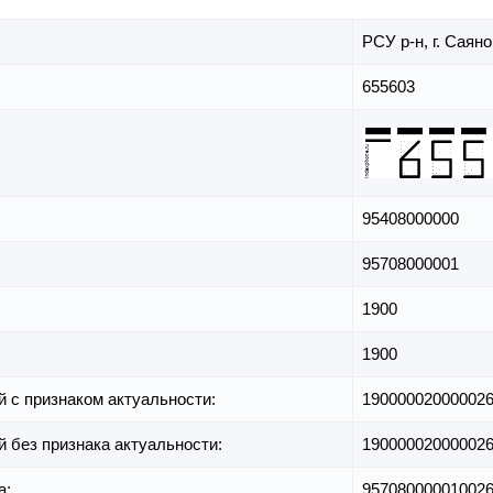
РСУ р-н,
г. Саян
655603
95408000000
95708000001
1900
1900
й с признаком актуальности:
19000002000002
й без признака актуальности:
19000002000002
а:
95708000001002