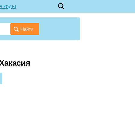
е коды
Найти
 Хакасия