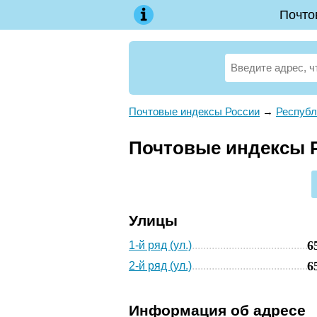
Почто
Почтовые индексы России
→
Республ
Почтовые индексы РС
Улицы
6
1-й ряд (ул.)
6
2-й ряд (ул.)
Информация об адресе