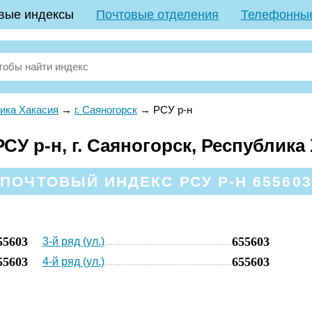
вые индексы
Почтовые отделения
Телефонны
ика Хакасия
→
г. Саяногорск
→
РСУ р-н
У р-н, г. Саяногорск, Республика
ПОЧТОВЫЙ ИНДЕКС РСУ Р-Н 655603
55603
655603
3-й ряд (ул.)
55603
655603
4-й ряд (ул.)