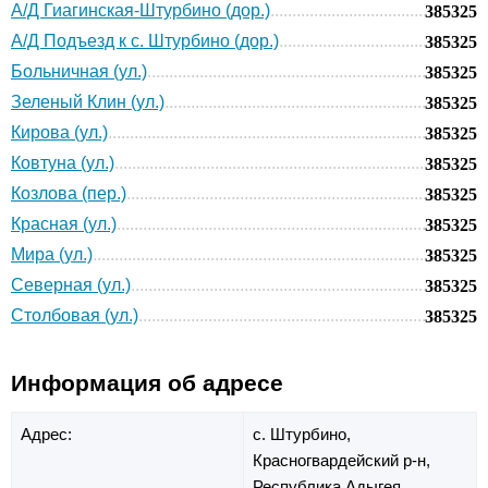
А/Д Гиагинская-Штурбино (дор.)
385325
А/Д Подъезд к с. Штурбино (дор.)
385325
Больничная (ул.)
385325
Зеленый Клин (ул.)
385325
Кирова (ул.)
385325
Ковтуна (ул.)
385325
Козлова (пер.)
385325
Красная (ул.)
385325
Мира (ул.)
385325
Северная (ул.)
385325
Столбовая (ул.)
385325
Информация об адресе
Адрес:
с. Штурбино,
Красногвардейский р-н,
Республика Адыгея