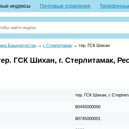
вые индексы
Почтовые отделения
Телефонны
ика Башкортостан
→
г. Стерлитамак
→
тер. ГСК Шихан
р. ГСК Шихан, г. Стерлитамак, Ре
тер. ГСК Шихан,
г. Стерли
80445000000
80745000001