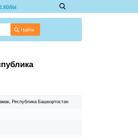
е коды
Найти
спублика
тамак,
Республика Башкортостан