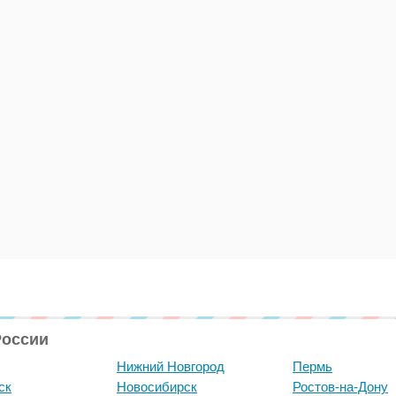
России
Нижний Новгород
Пермь
ск
Новосибирск
Ростов-на-Дону