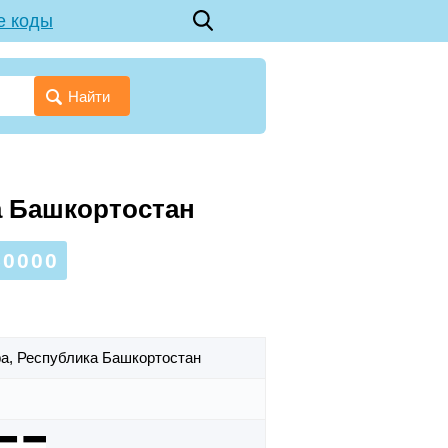
е коды
Найти
а Башкортостан
0000
фа,
Республика Башкортостан