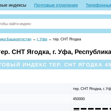
вые индексы
Почтовые отделения
Телефонны
ика Башкортостан
→
г. Уфа
→
тер. СНТ Ягодка
р. СНТ Ягодка, г. Уфа, Республик
ТОВЫЙ ИНДЕКС ТЕР. СНТ ЯГОДКА 45
тер. СНТ Ягодка,
г. У
450000