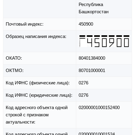
Республика
Башкортостан
Почтовый индекс:
450900
Образец написания индекса:
ОКАТО:
80401384000
ОКТМО:
80701000001
Код ИФНС (физические лица):
0276
Код ИФНС (юридические лица):
0276
Код адресного объекта одной
02000001000152400
строкой с признаком
актуальности:
Код адресного объекта одной
020000010001524