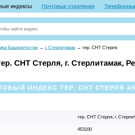
вые индексы
Почтовые отделения
Телефонны
ика Башкортостан
→
г. Стерлитамак
→
тер. СНТ Стерля
р. СНТ Стерля, г. Стерлитамак, Р
ТОВЫЙ ИНДЕКС ТЕР. СНТ СТЕРЛЯ 45
тер. СНТ Стерля,
г. Стерли
453100