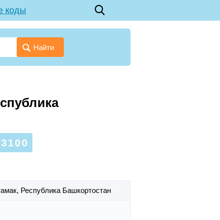
е коды
Найти
еспублика
3100
тамак,
Республика Башкортостан