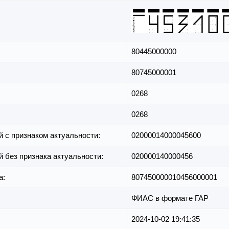
80445000000
80745000001
0268
0268
й с признаком актуальности:
02000014000045600
й без признака актуальности:
020000140000456
а:
807450000010456000001
ФИАС в формате ГАР
2024-10-02 19:41:35