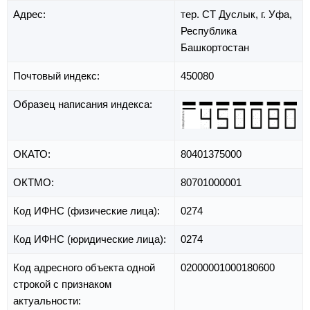
Адрес:
тер. СТ Дуслык,
г. Уфа,
Республика
Башкортостан
Почтовый индекс:
450080
Образец написания индекса:
ОКАТО:
80401375000
ОКТМО:
80701000001
Код ИФНС (физические лица):
0274
Код ИФНС (юридические лица):
0274
Код адресного объекта одной
02000001000180600
строкой с признаком
актуальности: