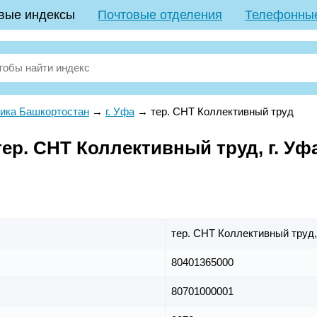
вые индексы
Почтовые отделения
Телефонны
ика Башкортостан
→
г. Уфа
→
тер. СНТ Коллективный труд
ер. СНТ Коллективный труд, г. Уф
тер. СНТ Коллективный труд
80401365000
80701000001