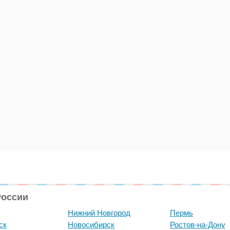
России
Нижний Новгород
Пермь
ск
Новосибирск
Ростов-на-Дону