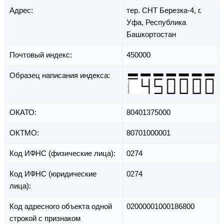
Адрес:
тер. СНТ Березка-4,
г.
Уфа,
Республика
Башкортостан
Почтовый индекс:
450000
Образец написания индекса:
ОКАТО:
80401375000
ОКТМО:
80701000001
Код ИФНС (физические лица):
0274
Код ИФНС (юридические
0274
лица):
Код адресного объекта одной
02000001000186800
строкой с признаком