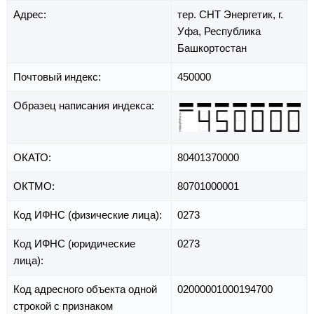
Адрес:
тер. СНТ Энергетик,
г.
Уфа,
Республика
Башкортостан
Почтовый индекс:
450000
Образец написания индекса:
ОКАТО:
80401370000
ОКТМО:
80701000001
Код ИФНС (физические лица):
0273
Код ИФНС (юридические
0273
лица):
Код адресного объекта одной
02000001000194700
строкой с признаком