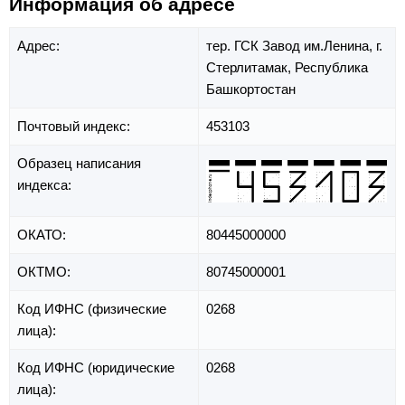
Информация об адресе
Адрес:
тер. ГСК Завод им.Ленина,
г.
Стерлитамак,
Республика
Башкортостан
Почтовый индекс:
453103
Образец написания
индекса:
ОКАТО:
80445000000
ОКТМО:
80745000001
Код ИФНС (физические
0268
лица):
Код ИФНС (юридические
0268
лица):