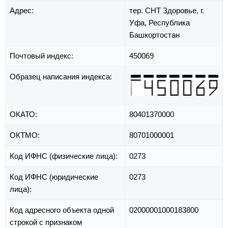
Адрес:
тер. СНТ Здоровье,
г.
Уфа,
Республика
Башкортостан
Почтовый индекс:
450069
Образец написания индекса:
ОКАТО:
80401370000
ОКТМО:
80701000001
Код ИФНС (физические лица):
0273
Код ИФНС (юридические
0273
лица):
Код адресного объекта одной
02000001000183800
строкой с признаком