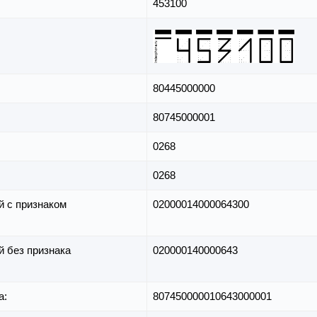
453100
80445000000
80745000001
0268
0268
й с признаком
02000014000064300
й без признака
020000140000643
а:
807450000010643000001