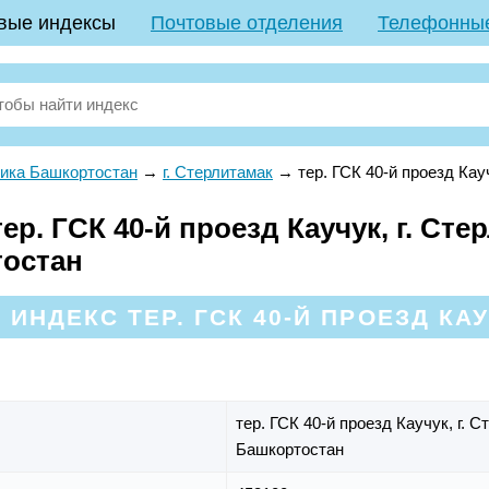
вые индексы
Почтовые отделения
Телефонны
ика Башкортостан
→
г. Стерлитамак
→
тер. ГСК 40-й проезд Кау
р. ГСК 40-й проезд Каучук, г. Сте
тостан
ИНДЕКС ТЕР. ГСК 40-Й ПРОЕЗД КАУ
тер. ГСК 40-й проезд Каучук,
г. 
Башкортостан