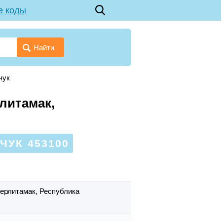
е коды
Найти
чук
рлитамак,
ЧУК 453100
Стерлитамак,
Республика