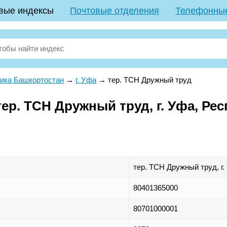
вые индексы
Почтовые отделения
Телефонны
ика Башкортостан
→
г. Уфа
→
тер. ТСН Дружный труд
ер. ТСН Дружный труд, г. Уфа, Ре
тер. ТСН Дружный труд,
г
80401365000
80701000001