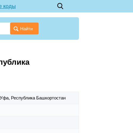
е коды
Найти
спублика
. Уфа,
Республика Башкортостан