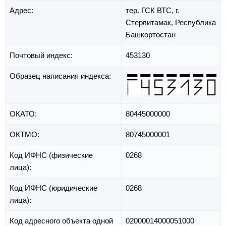
Адрес:
тер. ГСК ВТС,
г.
Стерлитамак,
Республика
Башкортостан
Почтовый индекс:
453130
Образец написания индекса:
ОКАТО:
80445000000
ОКТМО:
80745000001
Код ИФНС (физические
0268
лица):
Код ИФНС (юридические
0268
лица):
Код адресного объекта одной
02000014000051000