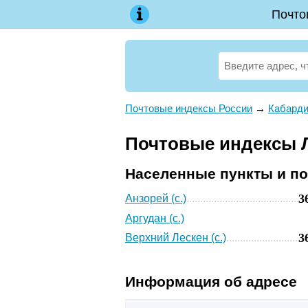
Почто
Почтовые индексы России
→
Кабарди
Почтовые индексы Л
Населенные пункты и п
3
Анзорей (с.)
Аргудан (с.)
3
Верхний Лескен (с.)
Информация об адресе