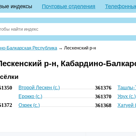
вые индексы
Почтовые отделения
Телефонны
но-Балкарская Республика
→
Лескенский р-н
ескенский р-н, Кабардино-Балкар
осёлки
61350
361376
Второй Лескен (с.)
Ташлы-Т
361370
Ерокко (с.)
Урух (с.)
61372
361368
Озрек (с.)
Хатуей (