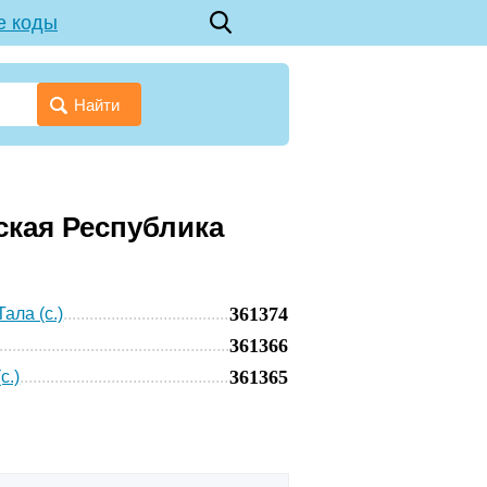
е коды
Найти
ская Республика
361374
ала (с.)
361366
361365
с.)